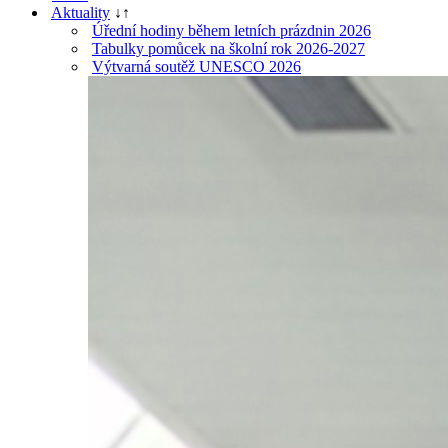
Aktuality
↓
↑
Úřední hodiny během letních prázdnin 2026
Tabulky pomůcek na školní rok 2026-2027
Výtvarná soutěž UNESCO 2026