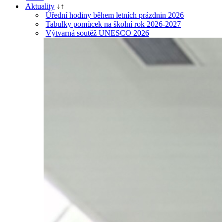
Aktuality
↓
↑
Úřední hodiny během letních prázdnin 2026
Tabulky pomůcek na školní rok 2026-2027
Výtvarná soutěž UNESCO 2026